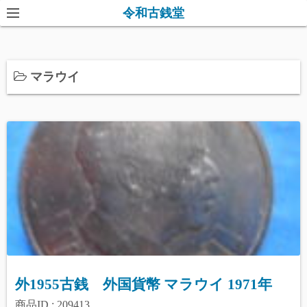
コ
令和古銭堂
ン
テ
ン
マラウイ
ツ
へ
ス
キ
ッ
プ
外1955古銭 外国貨幣 マラウイ 1971年
商品ID : 209413