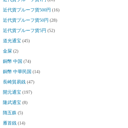
近代貨プルーフ貨500円
(16)
近代貨プルーフ貨50円
(28)
近代貨プルーフ貨5円
(52)
道光通宝
(45)
金屎
(2)
銅幣 中国
(74)
銅幣 中華民国
(14)
長崎貿易銭
(47)
開元通宝
(197)
隆武通宝
(8)
隋五銖
(5)
雁首銭
(14)