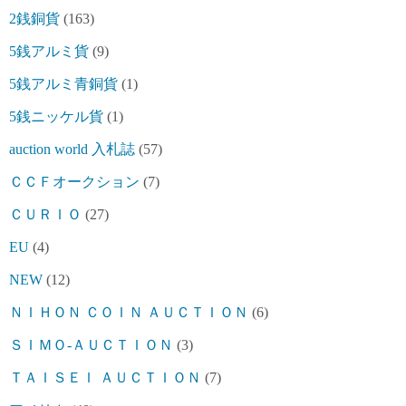
2銭銅貨
(163)
5銭アルミ貨
(9)
5銭アルミ青銅貨
(1)
5銭ニッケル貨
(1)
auction world 入札誌
(57)
ＣＣＦオークション
(7)
ＣＵＲＩＯ
(27)
EU
(4)
NEW
(12)
ＮＩＨＯＮ ＣＯＩＮ ＡＵＣＴＩＯＮ
(6)
ＳＩＭＯ-ＡＵＣＴＩＯＮ
(3)
ＴＡＩＳＥＩ ＡＵＣＴＩＯＮ
(7)