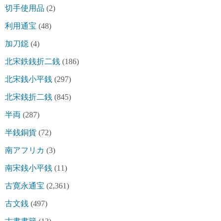
切手使用品
(2)
利用通宝
(48)
加刀鐚
(4)
北宋鉄銭折二銭
(186)
北宋銭小平銭
(297)
北宋銭折二銭
(845)
半両
(287)
半銭銅貨
(72)
南アフリカ
(3)
南宋銭小平銭
(11)
古寛永通宝
(2,361)
古文銭
(497)