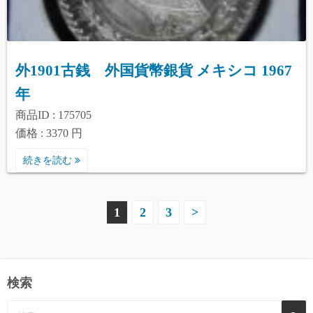
外1901古銭 外国貨幣銀貨 メキシコ 1967
年
商品ID : 175705
価格 : 3370 円
続きを読む
投
1
2
3
>
稿
の
検索
ペ