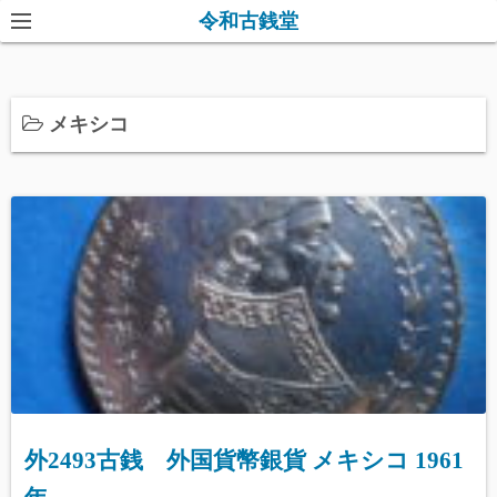
コ
令和古銭堂
ン
テ
ン
メキシコ
ツ
へ
ス
キ
ッ
プ
外2493古銭 外国貨幣銀貨 メキシコ 1961