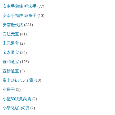
安南手類銭 祥宋手
(77)
安南手類銭 紹符手
(10)
安南歴代銭
(881)
安法元宝
(41)
宋元通宝
(2)
宝永通宝
(24)
宣和通宝
(176)
宣徳通宝
(3)
富士1銭アルミ貨
(10)
小冊子
(5)
小型50銭黄銅貨
(2)
小型5銭白銅貨
(2)