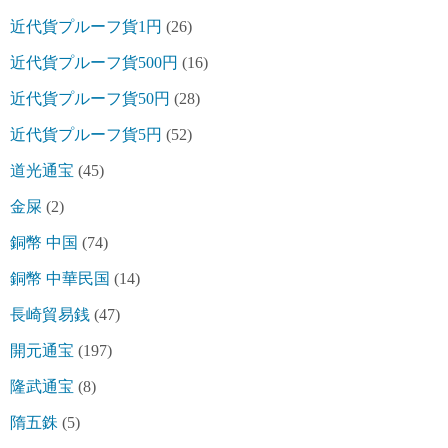
近代貨プルーフ貨1円
(26)
近代貨プルーフ貨500円
(16)
近代貨プルーフ貨50円
(28)
近代貨プルーフ貨5円
(52)
道光通宝
(45)
金屎
(2)
銅幣 中国
(74)
銅幣 中華民国
(14)
長崎貿易銭
(47)
開元通宝
(197)
隆武通宝
(8)
隋五銖
(5)