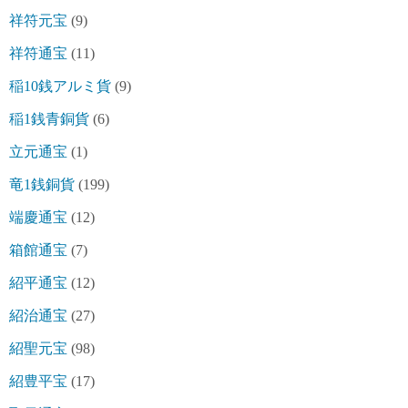
祥符元宝
(9)
祥符通宝
(11)
稲10銭アルミ貨
(9)
稲1銭青銅貨
(6)
立元通宝
(1)
竜1銭銅貨
(199)
端慶通宝
(12)
箱館通宝
(7)
紹平通宝
(12)
紹治通宝
(27)
紹聖元宝
(98)
紹豊平宝
(17)