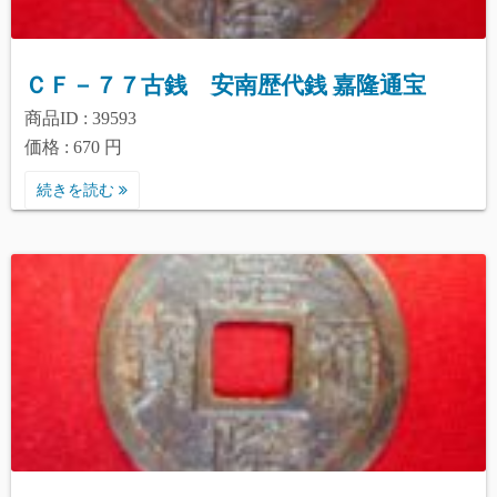
ＣＦ－７７古銭 安南歴代銭 嘉隆通宝
商品ID : 39593
価格 : 670 円
続きを読む