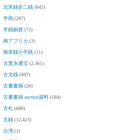
北宋銭折二銭
(845)
半両
(287)
半銭銅貨
(72)
南アフリカ
(3)
南宋銭小平銭
(11)
古寛永通宝
(2,361)
古文銭
(497)
古書書籍
(26)
古書書籍 auction資料
(184)
古札
(680)
古銭
(12,423)
台湾
(1)