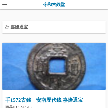
コ
令和古銭堂
ン
テ
ン
嘉隆通宝
ツ
へ
ス
キ
ッ
プ
手1572古銭 安南歴代銭 嘉隆通宝
商品ID : 247518