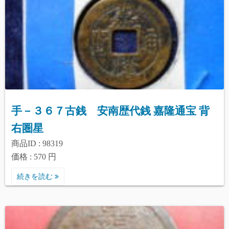
手－３６７古銭 安南歴代銭 嘉隆通宝 背
右圏星
商品ID : 98319
価格 : 570 円
続きを読む