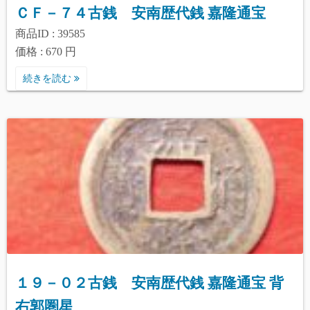
ＣＦ－７４古銭 安南歴代銭 嘉隆通宝
商品ID : 39585
価格 : 670 円
続きを読む
１９－０２古銭 安南歴代銭 嘉隆通宝 背
右郭圏星