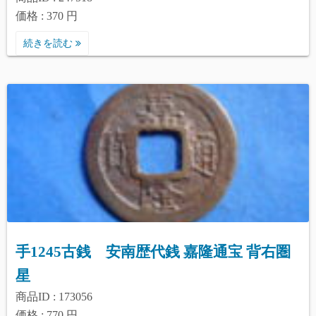
価格 : 370 円
続きを読む
手1245古銭 安南歴代銭 嘉隆通宝 背右圏
星
商品ID : 173056
価格 : 770 円