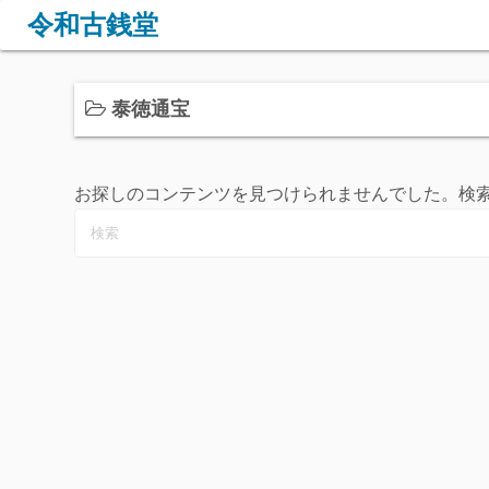
コ
令和古銭堂
ン
テ
ン
泰徳通宝
ツ
へ
ス
お探しのコンテンツを見つけられませんでした。検
キ
ッ
プ