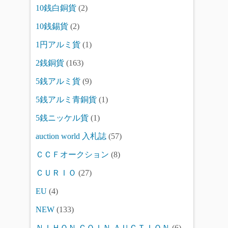
10銭白銅貨
(2)
10銭錫貨
(2)
1円アルミ貨
(1)
2銭銅貨
(163)
5銭アルミ貨
(9)
5銭アルミ青銅貨
(1)
5銭ニッケル貨
(1)
auction world 入札誌
(57)
ＣＣＦオークション
(8)
ＣＵＲＩＯ
(27)
EU
(4)
NEW
(133)
ＮＩＨＯＮ ＣＯＩＮ ＡＵＣＴＩＯＮ
(6)