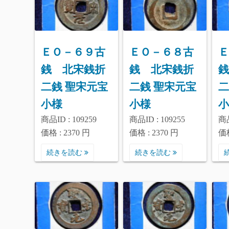
ＥＯ－６９古
ＥＯ－６８古
Ｅ
銭 北宋銭折
銭 北宋銭折
銭
二銭 聖宋元宝
二銭 聖宋元宝
二
小様
小様
小
商品ID : 109259
商品ID : 109255
商品
価格 : 2370 円
価格 : 2370 円
価格
続きを読む
続きを読む