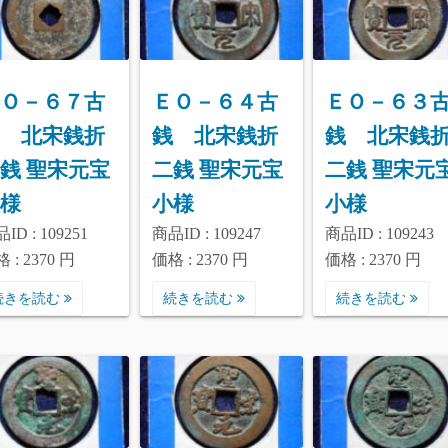
Ｏ－６７古
ＥＯ－６４古
ＥＯ－６３
 北宋銭折
銭 北宋銭折
銭 北宋銭
銭 聖宋元宝
二銭 聖宋元宝
二銭 聖宋元
様
小様
小様
ID : 109251
商品ID : 109247
商品ID : 109243
 : 2370 円
価格 : 2370 円
価格 : 2370 円
続きを読む
続きを読む
続きを読む