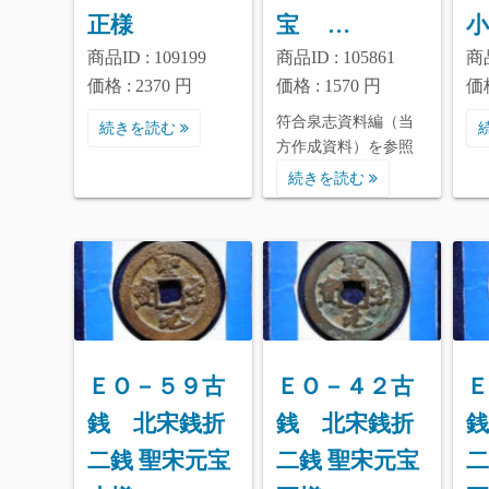
正様
宝 …
小
商品ID : 109199
商品ID : 105861
商品
価格 : 2370 円
価格 : 1570 円
価格
符合泉志資料編（当
続きを読む
方作成資料）を参照
続きを読む
ＥＯ－５９古
ＥＯ－４２古
Ｅ
銭 北宋銭折
銭 北宋銭折
銭
二銭 聖宋元宝
二銭 聖宋元宝
二