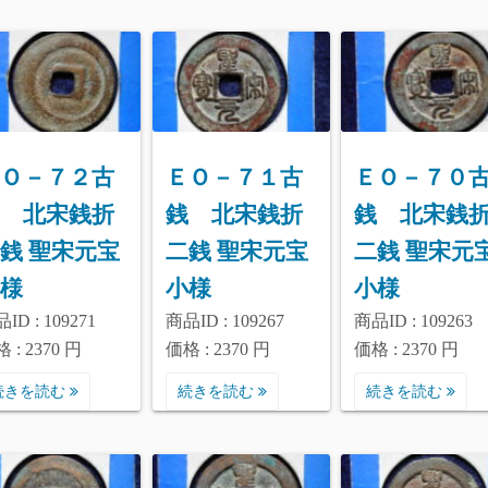
Ｏ－７２古
ＥＯ－７１古
ＥＯ－７０
 北宋銭折
銭 北宋銭折
銭 北宋銭
銭 聖宋元宝
二銭 聖宋元宝
二銭 聖宋元
様
小様
小様
ID : 109271
商品ID : 109267
商品ID : 109263
 : 2370 円
価格 : 2370 円
価格 : 2370 円
続きを読む
続きを読む
続きを読む