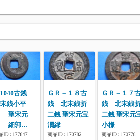
1040古銭
ＧＲ－１８古
ＧＲ－１７
宋銭小平
銭 北宋銭折
銭 北宋銭
銭 聖宋元
二銭 聖宋元宝
二銭 聖宋元
宝 細郭…
濶縁
小様
ID : 177847
商品ID : 170782
商品ID : 170778