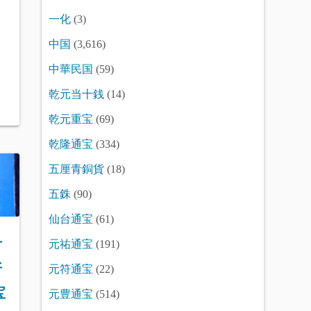
一化
(3)
中国
(3,616)
中華民国
(59)
乾元当十銭
(14)
乾元重宝
(69)
乾隆通宝
(334)
五厘青銅貨
(18)
五銖
(90)
仙台通宝
(61)
古
元祐通宝
(191)
折
元符通宝
(22)
宝
元豊通宝
(514)