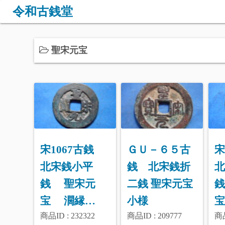
コ
令和古銭堂
ン
テ
ン
聖宋元宝
ツ
へ
ス
キ
ッ
プ
宋1067古銭
ＧＵ－６５古
宋
北宋銭小平
銭 北宋銭折
北
銭 聖宋元
二銭 聖宋元宝
宝 濶縁…
小様
商品ID : 232322
商品ID : 209777
商品