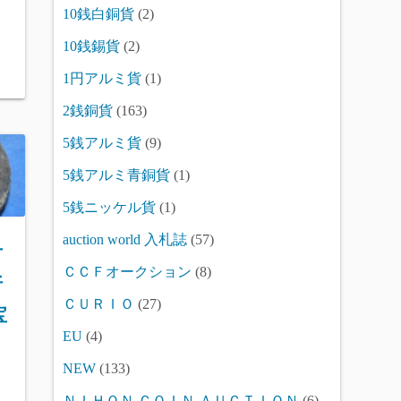
10銭白銅貨
(2)
10銭錫貨
(2)
1円アルミ貨
(1)
2銭銅貨
(163)
5銭アルミ貨
(9)
5銭アルミ青銅貨
(1)
5銭ニッケル貨
(1)
auction world 入札誌
(57)
古
ＣＣＦオークション
(8)
折
ＣＵＲＩＯ
(27)
宝
EU
(4)
NEW
(133)
ＮＩＨＯＮ ＣＯＩＮ ＡＵＣＴＩＯＮ
(6)