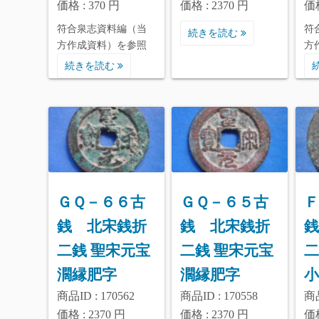
価格 : 370 円
価格 : 2370 円
価格
符合泉志資料編（当
符
続きを読む
方作成資料）を参照
方
続きを読む
ＧＱ－６６古
ＧＱ－６５古
Ｆ
銭 北宋銭折
銭 北宋銭折
銭
二銭 聖宋元宝
二銭 聖宋元宝
二
濶縁肥字
濶縁肥字
小
商品ID : 170562
商品ID : 170558
商品
価格 : 2370 円
価格 : 2370 円
価格