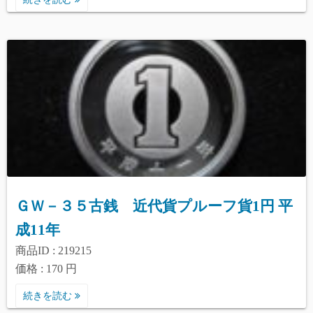
ＧＷ－３５古銭 近代貨プルーフ貨1円 平
成11年
商品ID : 219215
価格 : 170 円
続きを読む