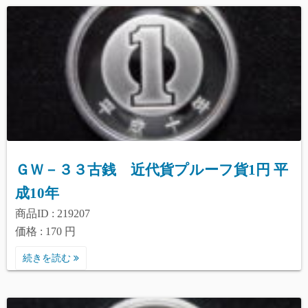
ＧＷ－３３古銭 近代貨プルーフ貨1円 平
成10年
商品ID : 219207
価格 : 170 円
続きを読む