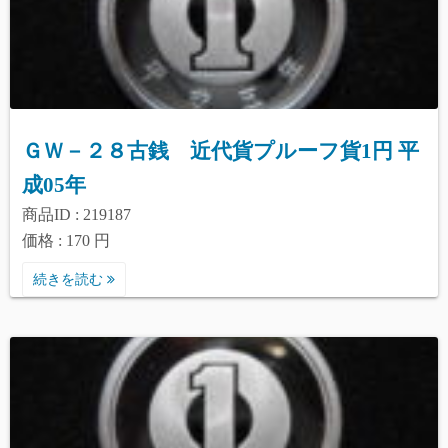
ＧＷ－２８古銭 近代貨プルーフ貨1円 平
成05年
商品ID : 219187
価格 : 170 円
続きを読む