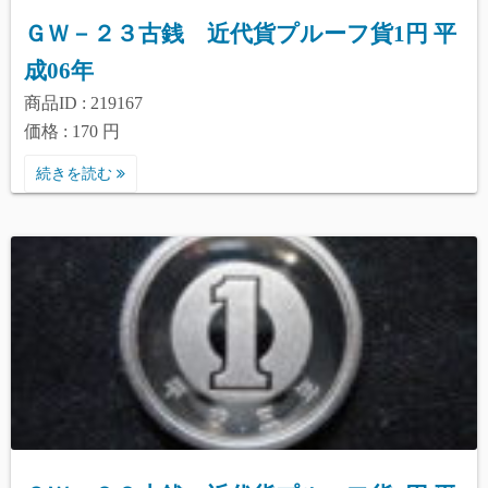
ＧＷ－２３古銭 近代貨プルーフ貨1円 平
成06年
商品ID : 219167
価格 : 170 円
続きを読む