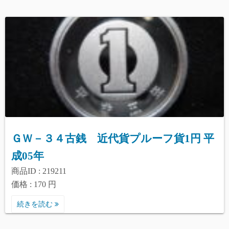
ＧＷ－３４古銭 近代貨プルーフ貨1円 平
成05年
商品ID : 219211
価格 : 170 円
続きを読む