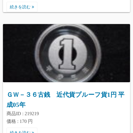
続きを読む
ＧＷ－３６古銭 近代貨プルーフ貨1円 平
成05年
商品ID : 219219
価格 : 170 円
続きを読む