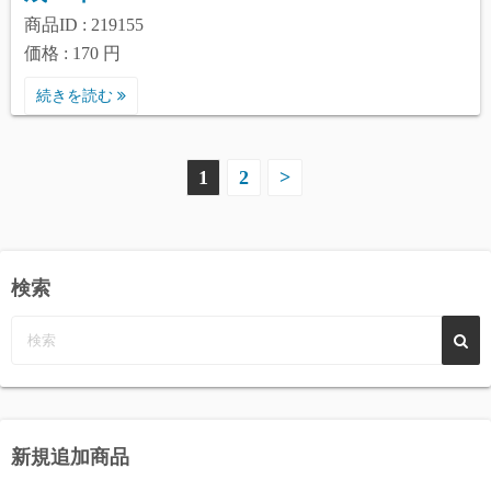
商品ID : 219155
価格 : 170 円
続きを読む
投
1
2
>
稿
の
検索
ペ
ー
ジ
送
新規追加商品
り