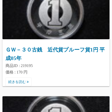
ＧＷ－３０古銭 近代貨プルーフ貨1円 平
成05年
商品ID : 219195
価格 : 170 円
続きを読む