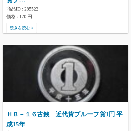
貨プ…
商品ID : 285522
価格 : 170 円
続きを読む
ＨＢ－１６古銭 近代貨プルーフ貨1円 平
成15年