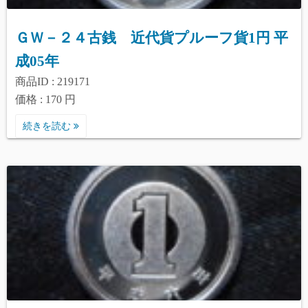
ＧＷ－２４古銭 近代貨プルーフ貨1円 平
成05年
商品ID : 219171
価格 : 170 円
続きを読む