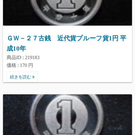
ＧＷ－２７古銭 近代貨プルーフ貨1円 平
成10年
商品ID : 219183
価格 : 170 円
続きを読む