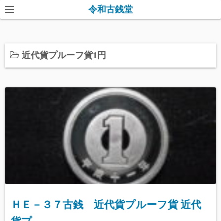
コ
令和古銭堂
ン
テ
ン
近代貨プルーフ貨1円
ツ
へ
ス
キ
ッ
プ
ＨＥ－３７古銭 近代貨プルーフ貨 近代