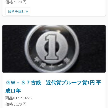
価格 : 170 円
続きを読む
ＧＷ－３７古銭 近代貨プルーフ貨1円 平
成11年
商品ID : 219223
価格 : 170 円