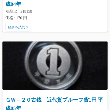
成04年
商品ID : 219159
価格 : 170 円
続きを読む
ＧＷ－２０古銭 近代貨プルーフ貨1円 平
成05年