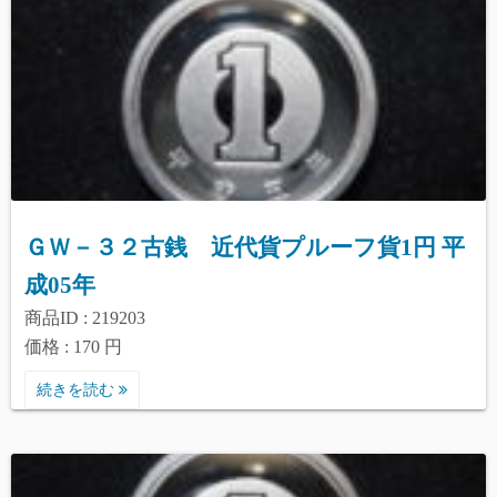
ＧＷ－３２古銭 近代貨プルーフ貨1円 平
成05年
商品ID : 219203
価格 : 170 円
続きを読む