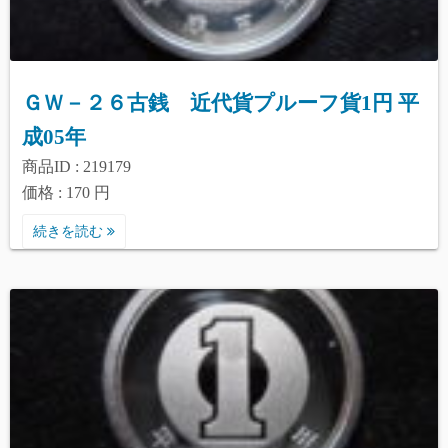
ＧＷ－２６古銭 近代貨プルーフ貨1円 平
成05年
商品ID : 219179
価格 : 170 円
続きを読む