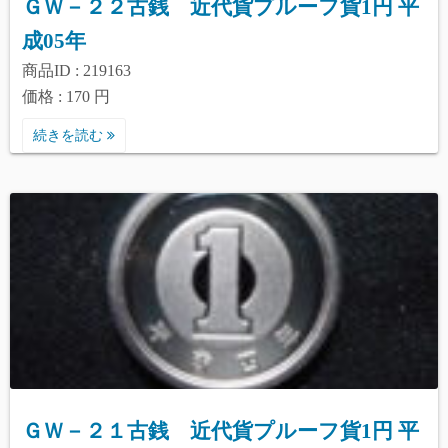
ＧＷ－２２古銭 近代貨プルーフ貨1円 平
成05年
商品ID : 219163
価格 : 170 円
続きを読む
ＧＷ－２１古銭 近代貨プルーフ貨1円 平