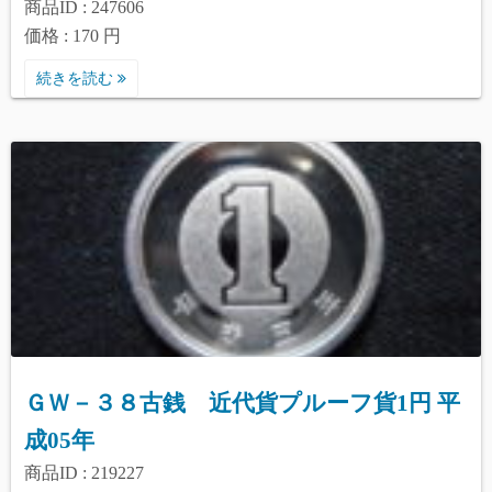
商品ID : 247606
価格 : 170 円
続きを読む
ＧＷ－３８古銭 近代貨プルーフ貨1円 平
成05年
商品ID : 219227