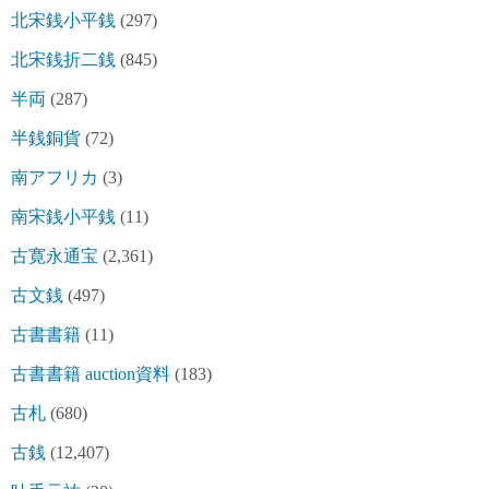
北宋銭小平銭
(297)
北宋銭折二銭
(845)
半両
(287)
半銭銅貨
(72)
南アフリカ
(3)
南宋銭小平銭
(11)
古寛永通宝
(2,361)
古文銭
(497)
古書書籍
(11)
古書書籍 auction資料
(183)
古札
(680)
古銭
(12,407)