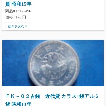
貨 昭和15年
商品ID : 172496
価格 : 170 円
続きを読む
ＦＫ－０２古銭 近代貨 カラス1銭アルミ
貨 昭和13年