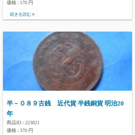
価格 : 170 円
続きを読む
半－０８９古銭 近代貨 半銭銅貨 明治20
年
商品ID : 223821
価格 : 370 円