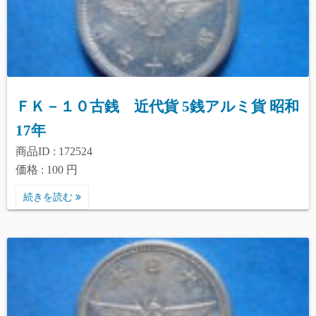
ＦＫ－１０古銭 近代貨 5銭アルミ貨 昭和
17年
商品ID : 172524
価格 : 100 円
続きを読む