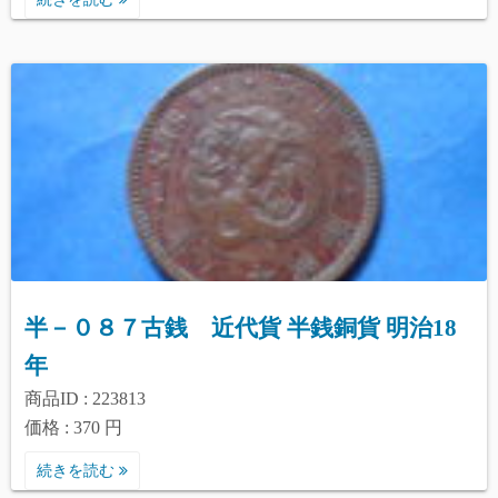
半－０８７古銭 近代貨 半銭銅貨 明治18
年
商品ID : 223813
価格 : 370 円
続きを読む