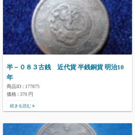
半－０８３古銭 近代貨 半銭銅貨 明治10
年
商品ID : 177875
価格 : 370 円
続きを読む