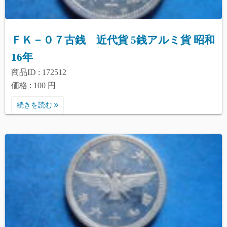
ＦＫ－０７古銭 近代貨 5銭アルミ貨 昭和
16年
商品ID : 172512
価格 : 100 円
続きを読む