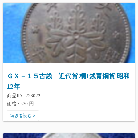
ＧＸ－１５古銭 近代貨 桐1銭青銅貨 昭和
12年
商品ID : 223022
価格 : 370 円
続きを読む