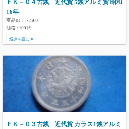
ＦＫ－０４古銭 近代貨 5銭アルミ貨 昭和
16年
商品ID : 172500
価格 : 100 円
続きを読む
ＦＫ－０３古銭 近代貨 カラス1銭アルミ