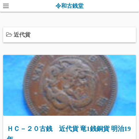
コ
令和古銭堂
ン
テ
ン
近代貨
ツ
へ
ス
キ
ッ
プ
ＨＣ－２０古銭 近代貨 竜1銭銅貨 明治19