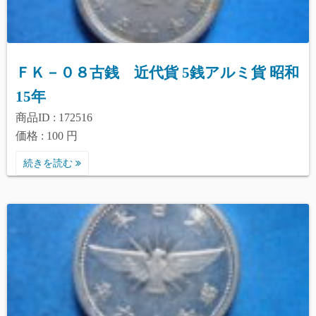
ＦＫ－０８古銭 近代貨 5銭アルミ貨 昭和
15年
商品ID : 172516
価格 : 100 円
続きを読む