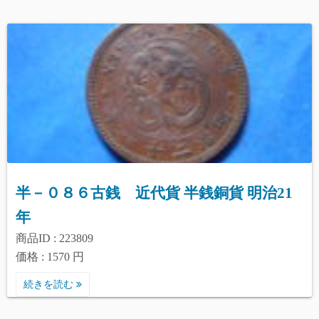
半－０８６古銭 近代貨 半銭銅貨 明治21
年
商品ID : 223809
価格 : 1570 円
続きを読む