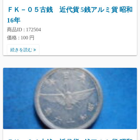
ＦＫ－０５古銭 近代貨 5銭アルミ貨 昭和
16年
商品ID : 172504
価格 : 100 円
続きを読む