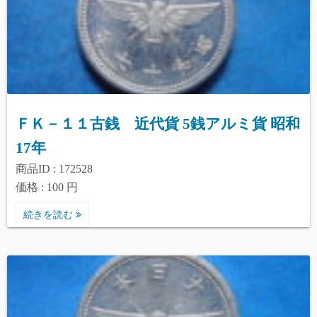
ＦＫ－１１古銭 近代貨 5銭アルミ貨 昭和
17年
商品ID : 172528
価格 : 100 円
続きを読む