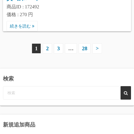
商品ID : 172492
価格 : 270 円
続きを読む
投
1
2
3
…
28
>
稿
の
検索
ペ
ー
ジ
送
新規追加商品
り