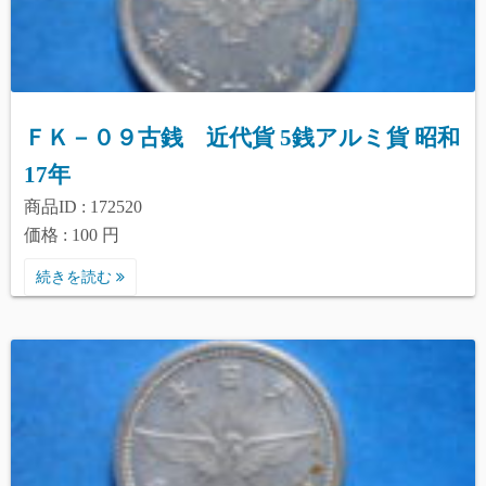
ＦＫ－０９古銭 近代貨 5銭アルミ貨 昭和
17年
商品ID : 172520
価格 : 100 円
続きを読む