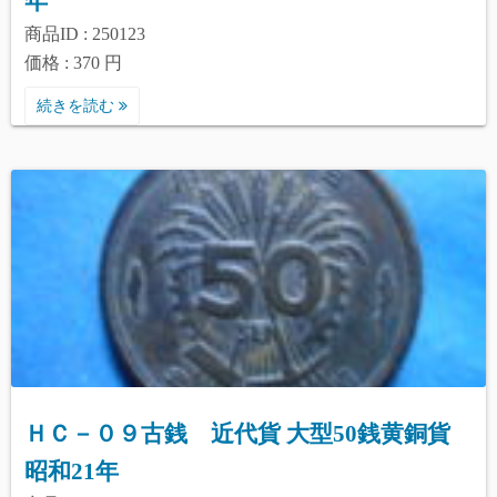
年
商品ID : 250123
価格 : 370 円
続きを読む
ＨＣ－０９古銭 近代貨 大型50銭黄銅貨
昭和21年