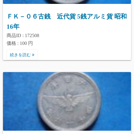
ＦＫ－０６古銭 近代貨 5銭アルミ貨 昭和
16年
商品ID : 172508
価格 : 100 円
続きを読む