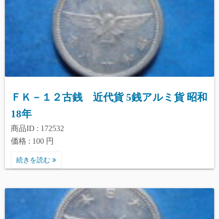
ＦＫ－１２古銭 近代貨 5銭アルミ貨 昭和
18年
商品ID : 172532
価格 : 100 円
続きを読む