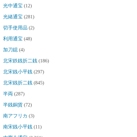
光中通宝
(12)
光緒通宝
(281)
切手使用品
(2)
利用通宝
(48)
加刀鐚
(4)
北宋鉄銭折二銭
(186)
北宋銭小平銭
(297)
北宋銭折二銭
(845)
半両
(287)
半銭銅貨
(72)
南アフリカ
(3)
南宋銭小平銭
(11)