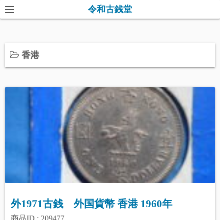
コ
令和古銭堂
ン
テ
ン
香港
ツ
へ
ス
キ
ッ
プ
外1971古銭 外国貨幣 香港 1960年
商品ID : 209477