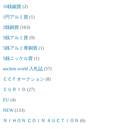
10銭錫貨
(2)
1円アルミ貨
(1)
2銭銅貨
(163)
5銭アルミ貨
(9)
5銭アルミ青銅貨
(1)
5銭ニッケル貨
(1)
auction world 入札誌
(57)
ＣＣＦオークション
(8)
ＣＵＲＩＯ
(27)
EU
(4)
NEW
(133)
ＮＩＨＯＮ ＣＯＩＮ ＡＵＣＴＩＯＮ
(6)