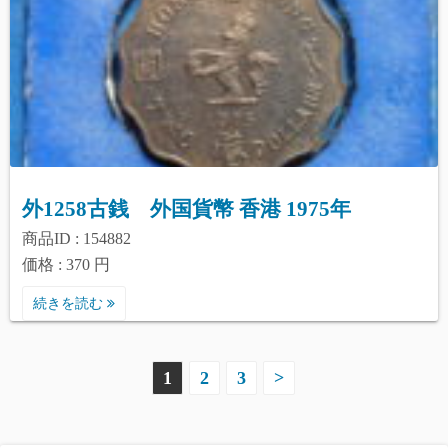
外1258古銭 外国貨幣 香港 1975年
商品ID : 154882
価格 : 370 円
続きを読む
投
1
2
3
>
稿